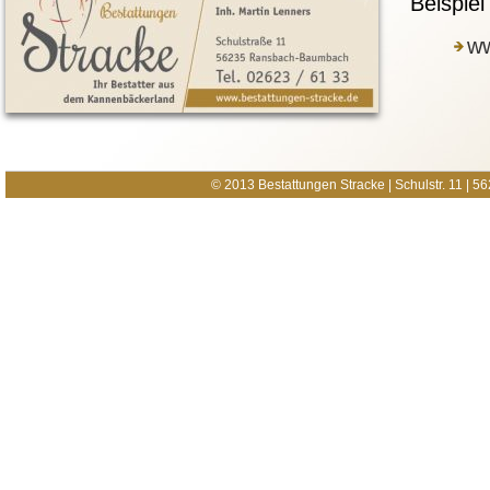
Beispie
ww
© 2013 Bestattungen Stracke | Schulstr. 11 |