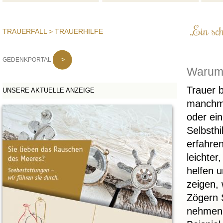
„Ein sch
TRAUERFALL
> TRAUERHILFE
GEDENKPORTAL
Warum 
Trauer b
UNSERE AKTUELLE ANZEIGE
manchma
oder ei
Selbsthi
erfahre
leichter
helfen 
zeigen,
Zögern S
nehmen.