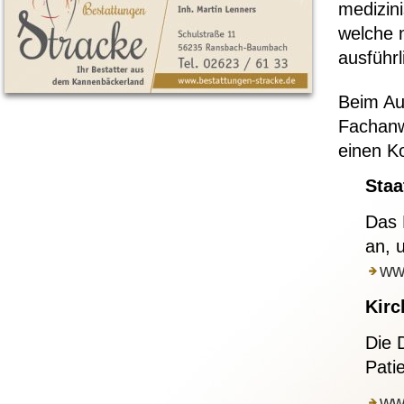
medizin
welche n
ausführl
Beim Au
Fachanwa
einen K
Staa
Das 
an, 
ww
Kirc
Die 
Pati
ww