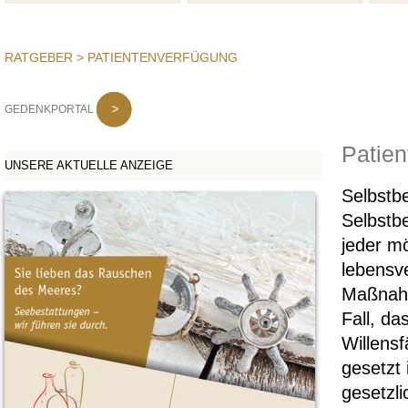
RATGEBER
> PATIENTENVERFÜGUNG
GEDENKPORTAL
Patien
UNSERE AKTUELLE ANZEIGE
Selbstb
Selbstb
jeder m
lebensv
Maßnahm
Fall, da
Willensf
gesetzt 
gesetzl